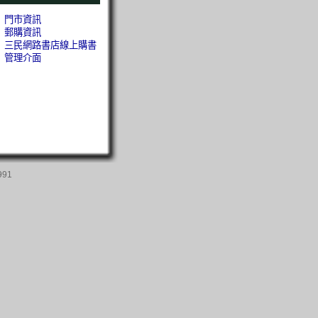
門市資訊
郵購資訊
三民網路書店線上購書
管理介面
91