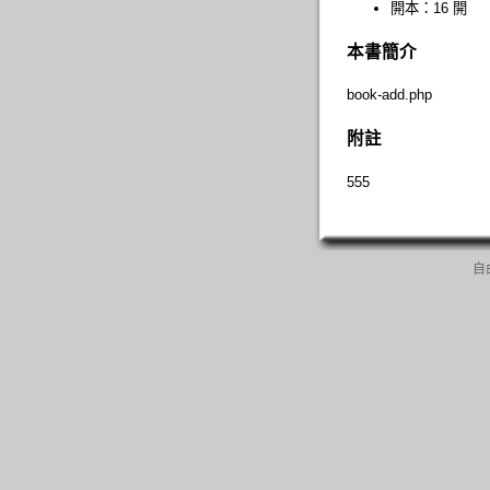
開本：16 開
本書簡介
book-add.php
附註
555
自