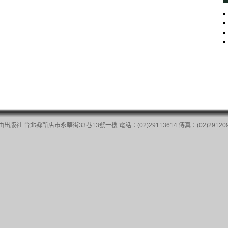
由出版社 台北縣新店市永華街33巷13號一樓 電話：(02)29113614 傳真：(02)291209