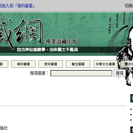
站加入到「我的最愛」
切換
著
禪宗叢書
密宗叢書
養生圖籍
中華文化叢書
蕭天
搜尋圖書：
版社