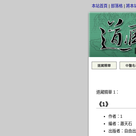
本站首頁
|
部落格
|
將本
道藏精華
中醫名
道藏精華 1：
《1》
作者：1
編者：蕭天石
出版者：自由出