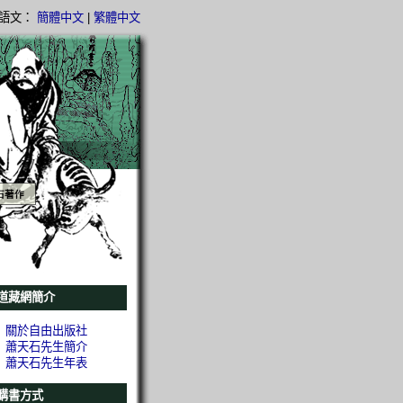
語文：
簡體中文
|
繁體中文
石著作
道藏網簡介
關於自由出版社
蕭天石先生簡介
蕭天石先生年表
購書方式