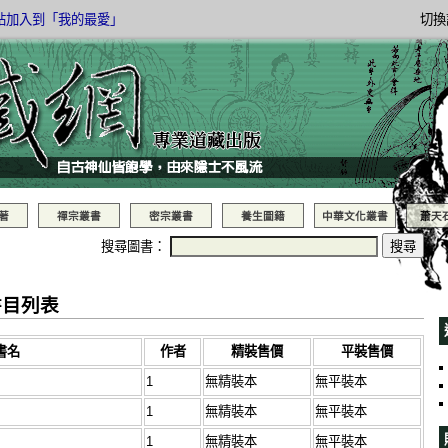
站加入到「我的最愛」
切換
著
禪宗叢書
密宗叢書
養生圖籍
中華文化叢書
蕭天
搜尋圖書：
書目列表
書名
作者
精裝售價
平裝售價
1
無精裝本
無平裝本
1
無精裝本
無平裝本
1
無精裝本
無平裝本