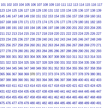
101
102
103
104
105
106
107
108
109
110
111
112
113
114
115
116
117
123
124
125
126
127
128
129
130
131
132
133
134
135
136
137
138
139
145
146
147
148
149
150
151
152
153
154
155
156
157
158
159
160
161
167
168
169
170
171
172
173
174
175
176
177
178
179
180
181
182
183
189
190
191
192
193
194
195
196
197
198
199
200
201
202
203
204
205
211
212
213
214
215
216
217
218
219
220
221
222
223
224
225
226
227
233
234
235
236
237
238
239
240
241
242
243
244
245
246
247
248
249
255
256
257
258
259
260
261
262
263
264
265
266
267
268
269
270
271
277
278
279
280
281
282
283
284
285
286
287
288
289
290
291
292
293
299
300
301
302
303
304
305
306
307
308
309
310
311
312
313
314
315
321
322
323
324
325
326
327
328
329
330
331
332
333
334
335
336
337
343
344
345
346
347
348
349
350
351
352
353
354
355
356
357
358
359
365
366
367
368
369
370
371
372
373
374
375
376
377
378
379
380
381
387
388
389
390
391
392
393
394
395
396
397
398
399
400
401
402
403
409
410
411
412
413
414
415
416
417
418
419
420
421
422
423
424
425
431
432
433
434
435
436
437
438
439
440
441
442
443
444
445
446
447
453
454
455
456
457
458
459
460
461
462
463
464
465
466
467
468
469
475
476
477
478
479
480
481
482
483
484
485
486
487
488
489
490
491