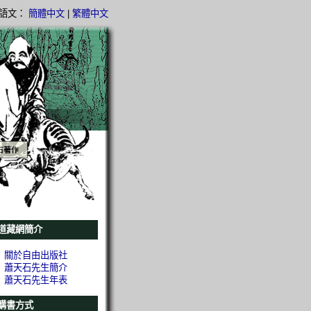
語文：
簡體中文
|
繁體中文
石著作
道藏網簡介
關於自由出版社
蕭天石先生簡介
蕭天石先生年表
購書方式