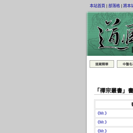
本站首頁
|
部落格
|
將本
道藏精華
中醫名
「禪宗叢書」
《Mr.》
《Mr.》
《Mr.》