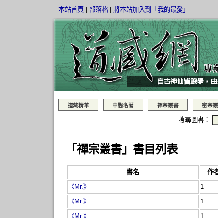
本站首頁
|
部落格
|
將本站加入到「我的最愛」
道藏精華
中醫名著
禪宗叢書
密宗叢
搜尋圖書：
「禪宗叢書」書目列表
書名
作
《Mr.》
1
《Mr.》
1
《Mr.》
1