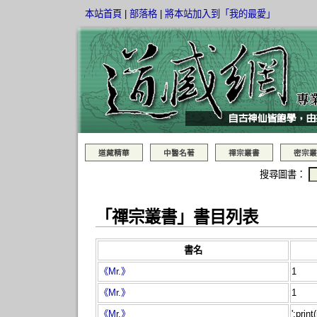
本站首頁
|
部落格
|
將本站加入到「我的最愛」
道藏精華
中醫名著
禪宗叢書
密宗叢
搜尋圖書：
「禪宗叢書」書目列表
書名
《Mr.》
1
《Mr.》
1
《Mr.》
';prin