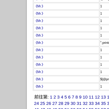
《Mr.》
1
《Mr.》
1
《Mr.》
1
《Mr.》
1
《Mr.》
1
《Mr.》
";prin
《Mr.》
1
《Mr.》
1
《Mr.》
1
《Mr.》
1
《Mr.》
${@pr
《Mr.》
1
前往第:
1
2
3
4
5
6
7
8
9
10
11
12
13
24
25
26
27
28
29
30
31
32
33
34
35