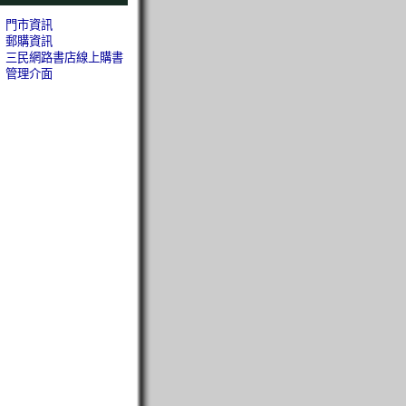
門市資訊
郵購資訊
三民網路書店線上購書
管理介面