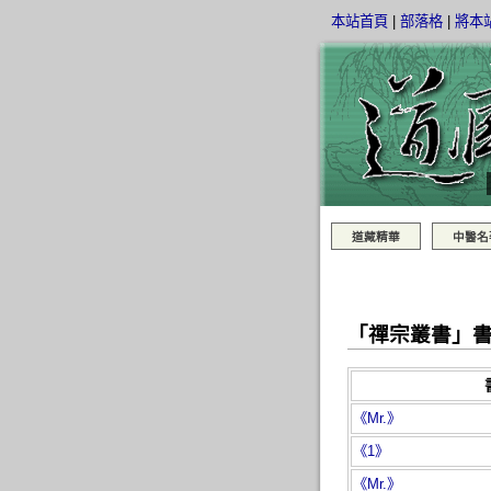
本站首頁
|
部落格
|
將本
道藏精華
中醫名
「禪宗叢書」
《Mr.》
《1》
《Mr.》